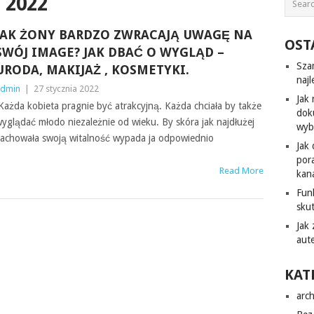
 2022
JAK ŻONY BARDZO ZWRACAJĄ UWAGĘ NA
OST
SWÓJ IMAGE? JAK DBAĆ O WYGLĄD –
Sza
URODA, MAKIJAŻ , KOSMETYKI.
naj
dmin
|
27 stycznia 2022
Jak
ażda kobieta pragnie być atrakcyjną. Każda chciała by także
dok
yglądać młodo niezależnie od wieku. By skóra jak najdłużej
wyb
achowała swoją witalność wypada ja odpowiednio
Jak
por
Read More
kana
Fun
sku
Jak
aut
KAT
arch