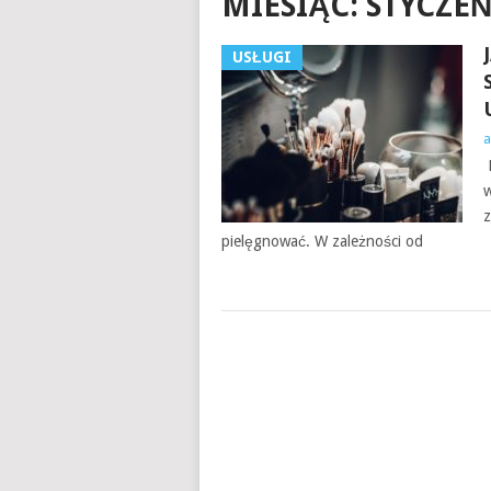
MIESIĄC:
STYCZEŃ
USŁUGI
a
K
w
z
pielęgnować. W zależności od