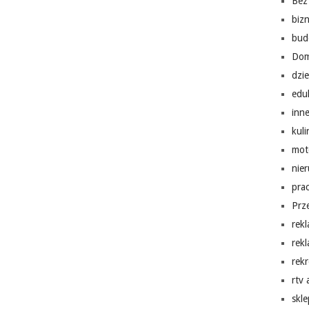
Bez 
biz
bud
Do
dzi
edu
inn
kuli
mot
nie
pra
Prz
rek
rek
rekr
rtv
skl