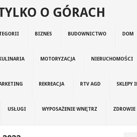
 TYLKO O GÓRACH
TEGORII
BIZNES
BUDOWNICTWO
DOM
KULINARIA
MOTORYZACJA
NIERUCHOMOŚCI
ARKETING
REKREACJA
RTV AGD
SKLEPY 
USŁUGI
WYPOSAŻENIE WNĘTRZ
ZDROWIE