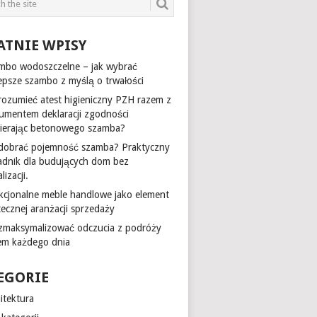
ATNIE WPISY
mbo wodoszczelne – jak wybrać
lepsze szambo z myślą o trwałości
 rozumieć atest higieniczny PZH razem z
umentem deklaracji zgodności
ierając betonowego szamba?
 dobrać pojemność szamba? Praktyczny
adnik dla budujących dom bez
lizacji.
kcjonalne meble handlowe jako element
tecznej aranżacji sprzedaży
 zmaksymalizować odczucia z podróży
em każdego dnia
EGORIE
itektura