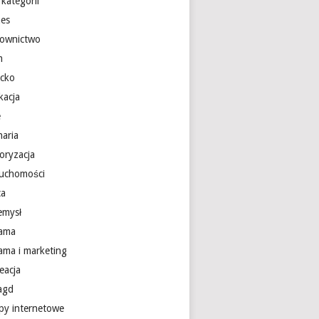
kategorii
nes
ownictwo
m
ecko
kacja
e
naria
oryzacja
ruchomości
ca
emysł
lama
lama i marketing
eacja
 agd
epy internetowe