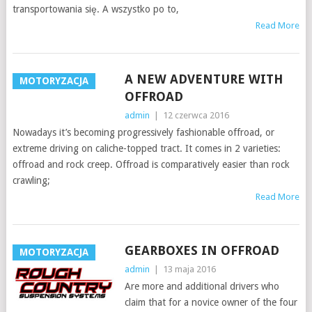
transportowania się. A wszystko po to,
Read More
A NEW ADVENTURE WITH
MOTORYZACJA
OFFROAD
admin
|
12 czerwca 2016
Nowadays it’s becoming progressively fashionable offroad, or
extreme driving on caliche-topped tract. It comes in 2 varieties:
offroad and rock creep. Offroad is comparatively easier than rock
crawling;
Read More
GEARBOXES IN OFFROAD
MOTORYZACJA
admin
|
13 maja 2016
Are more and additional drivers who
claim that for a novice owner of the four