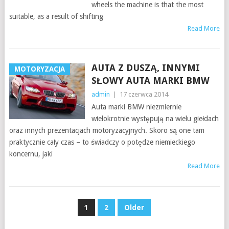
wheels the machine is that the most
suitable, as a result of shifting
Read More
AUTA Z DUSZĄ, INNYMI
MOTORYZACJA
SŁOWY AUTA MARKI BMW
admin
|
17 czerwca 2014
Auta marki BMW niezmiernie
wielokrotnie występują na wielu giełdach
oraz innych prezentacjach motoryzacyjnych. Skoro są one tam
praktycznie cały czas – to świadczy o potędze niemieckiego
koncernu, jaki
Read More
STRONICOWANIE
1
2
Older
WPISÓW