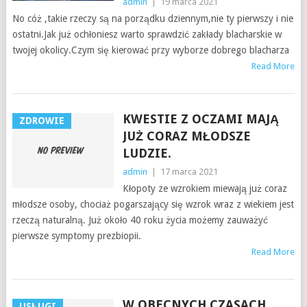
admin
|
19 marca 2021
No cóż ,takie rzeczy są na porządku dziennym,nie ty pierwszy i nie
ostatni.Jak już ochłoniesz warto sprawdzić zakłady blacharskie w
twojej okolicy.Czym się kierować przy wyborze dobrego blacharza
Read More
KWESTIE Z OCZAMI MAJĄ
ZDROWIE
JUŻ CORAZ MŁODSZE
LUDZIE.
admin
|
17 marca 2021
Kłopoty ze wzrokiem miewają już coraz
młodsze osoby, chociaż pogarszający się wzrok wraz z wiekiem jest
rzeczą naturalną. Już około 40 roku życia możemy zauważyć
pierwsze symptomy prezbiopii.
Read More
W OBECNYCH CZASACH
USŁUGI