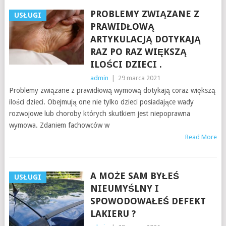
PROBLEMY ZWIĄZANE Z
USŁUGI
PRAWIDŁOWĄ
ARTYKULACJĄ DOTYKAJĄ
RAZ PO RAZ WIĘKSZĄ
ILOŚCI DZIECI .
admin
|
29 marca 2021
Problemy związane z prawidłową wymową dotykają coraz większą
ilości dzieci. Obejmują one nie tylko dzieci posiadające wady
rozwojowe lub choroby których skutkiem jest niepoprawna
wymowa. Zdaniem fachowców w
Read More
A MOŻE SAM BYŁEŚ
USŁUGI
NIEUMYŚLNY I
SPOWODOWAŁEŚ DEFEKT
LAKIERU ?