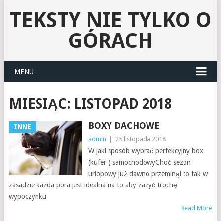
TEKSTY NIE TYLKO O
GÓRACH
MENU
MIESIĄC:
LISTOPAD 2018
BOXY DACHOWE
INNE
admin
|
25 listopada 2018
W jaki sposób wybrać perfekcyjny box
(kufer ) samochodowyChoć sezon
urlopowy już dawno przeminął to tak w
zasadzie każda pora jest idealna na to aby zażyć trochę
wypoczynku
Read More