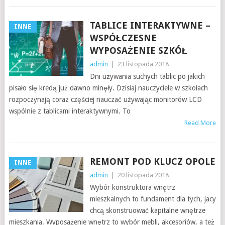
TABLICE INTERAKTYWNE –
INNE
WSPÓŁCZESNE
WYPOSAŻENIE SZKÓŁ
admin
|
23 listopada 2018
Dni używania suchych tablic po jakich
pisało się kredą już dawno minęły. Dzisiaj nauczyciele w szkołach
rozpoczynają coraz częściej nauczać używając monitorów LCD
wspólnie z tablicami interaktywnymi. To
Read More
REMONT POD KLUCZ OPOLE
INNE
admin
|
20 listopada 2018
Wybór konstruktora wnętrz
mieszkalnych to fundament dla tych, jacy
chcą skonstruować kapitalne wnętrze
mieszkania. Wyposażenie wnętrz to wybór mebli, akcesoriów, a też