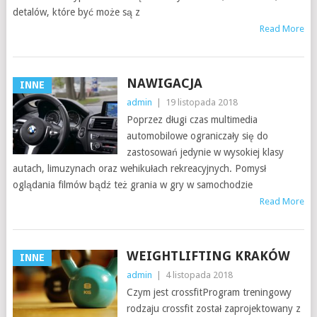
detalów, które być może są z
Read More
NAWIGACJA
INNE
admin
|
19 listopada 2018
Poprzez długi czas multimedia
automobilowe ograniczały się do
zastosowań jedynie w wysokiej klasy
autach, limuzynach oraz wehikułach rekreacyjnych. Pomysł
oglądania filmów bądź też grania w gry w samochodzie
Read More
WEIGHTLIFTING KRAKÓW
INNE
admin
|
4 listopada 2018
Czym jest crossfitProgram treningowy
rodzaju crossfit został zaprojektowany z