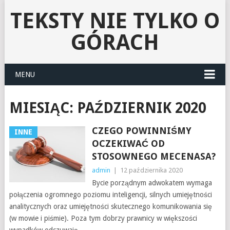
TEKSTY NIE TYLKO O
GÓRACH
MENU
MIESIĄC:
PAŹDZIERNIK 2020
CZEGO POWINNIŚMY
INNE
OCZEKIWAĆ OD
STOSOWNEGO MECENASA?
admin
|
12 października 2020
Bycie porządnym adwokatem wymaga
połączenia ogromnego poziomu inteligencji, silnych umiejętności
analitycznych oraz umiejętności skutecznego komunikowania się
(w mowie i piśmie). Poza tym dobrzy prawnicy w większości