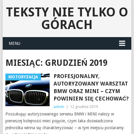
TEKSTY NIE TYLKO O
GÓRACH
MENU
MIESIĄC:
GRUDZIEŃ 2019
PROFESJONALNY,
MOTORYZACJA
AUTORYZOWANY WARSZTAT
BMW ORAZ MINI – CZYM
POWINIEN SIĘ CECHOWAĆ?
admin
|
12 grudnia 2019
Poszukując autoryzowanego serwisu BMW i MINI należy w
pierwszej kolejności mieć pojęcie, czym taka doświadczona
jednostka winna się charakteryzować – w tym miejscu postaramy