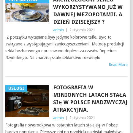
WYKORZYSTYWANO JUŻ W
DAWNEJ MEZOPOTAMII. A
DZIEŃ DZISIEJSZY ?
admin
|
2 stycznia 2021
Z początku wytapiane były jedynie kolorowe tafle. Było to
związane z występującymi zanieczyszczeniami. Metodę produkcji
szkła bezbarwnego opracowano dopiero za czasów Imperium
Rzymskiego. Na znaczną skalę szklarstwo rozwinęło
Read More
FOTOGRAFIA W
USŁUGI
MINIONYCH LATACH STAŁA
SIĘ W POLSCE NADZWYCZAJ
ATRAKCYJNA.
admin
|
2 stycznia 2021
Fotografia noworodkowa w ostatnich latach stała się w Polsce
bardzo popularna. Pierwsze dni po przyjściu na świat maleństwa