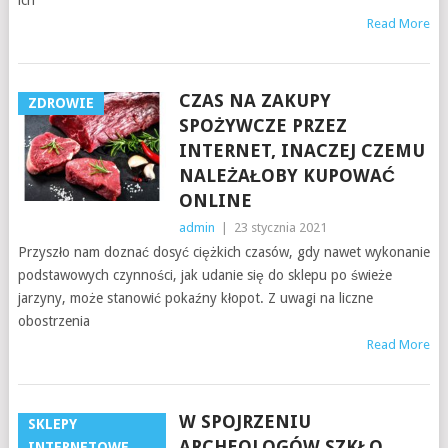
ich
Read More
CZAS NA ZAKUPY
ZDROWIE
SPOŻYWCZE PRZEZ
INTERNET, INACZEJ CZEMU
NALEŻAŁOBY KUPOWAĆ
ONLINE
admin
|
23 stycznia 2021
Przyszło nam doznać dosyć ciężkich czasów, gdy nawet wykonanie
podstawowych czynności, jak udanie się do sklepu po świeże
jarzyny, może stanowić pokaźny kłopot. Z uwagi na liczne
obostrzenia
Read More
W SPOJRZENIU
SKLEPY
ARCHEOLOGÓW SZKŁO
INTERNETOWE