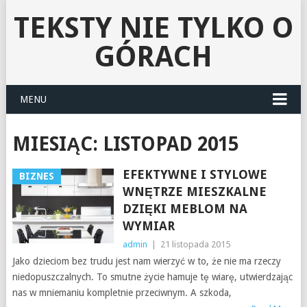
TEKSTY NIE TYLKO O
GÓRACH
MENU
MIESIĄC:
LISTOPAD 2015
EFEKTYWNE I STYLOWE
BIZNES
WNĘTRZE MIESZKALNE
DZIĘKI MEBLOM NA
WYMIAR
admin
|
21 listopada 2015
Jako dzieciom bez trudu jest nam wierzyć w to, że nie ma rzeczy
niedopuszczalnych. To smutne życie hamuje tę wiarę, utwierdzając
nas w mniemaniu kompletnie przeciwnym. A szkoda,