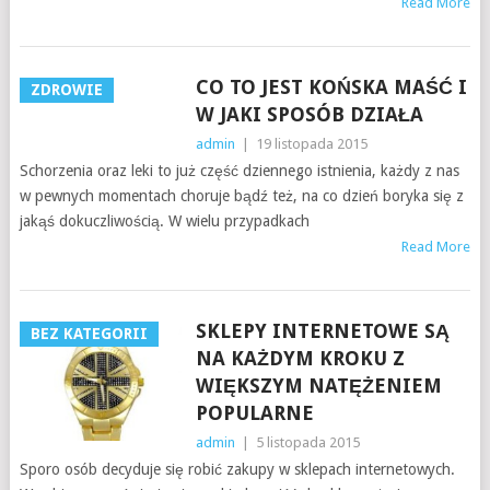
Read More
CO TO JEST KOŃSKA MAŚĆ I
ZDROWIE
W JAKI SPOSÓB DZIAŁA
admin
|
19 listopada 2015
Schorzenia oraz leki to już część dziennego istnienia, każdy z nas
w pewnych momentach choruje bądź też, na co dzień boryka się z
jakąś dokuczliwością. W wielu przypadkach
Read More
SKLEPY INTERNETOWE SĄ
BEZ KATEGORII
NA KAŻDYM KROKU Z
WIĘKSZYM NATĘŻENIEM
POPULARNE
admin
|
5 listopada 2015
Sporo osób decyduje się robić zakupy w sklepach internetowych.