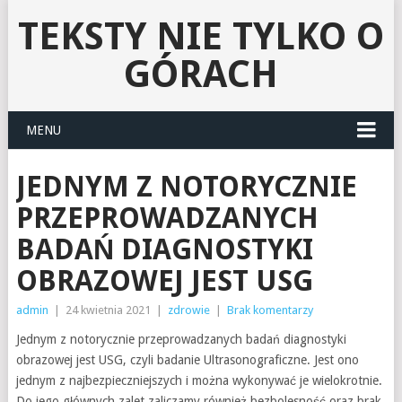
TEKSTY NIE TYLKO O
GÓRACH
MENU
JEDNYM Z NOTORYCZNIE
PRZEPROWADZANYCH
BADAŃ DIAGNOSTYKI
OBRAZOWEJ JEST USG
admin
|
24 kwietnia 2021
|
zdrowie
|
Brak komentarzy
Jednym z notorycznie przeprowadzanych badań diagnostyki
obrazowej jest USG, czyli badanie Ultrasonograficzne. Jest ono
jednym z najbezpieczniejszych i można wykonywać je wielokrotnie.
Do jego głównych zalet zaliczamy również bezbolesność oraz brak