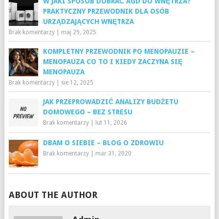
W JAKI SPOSÓB DOBRAĆ AGD DO WNĘTRZA?
PRAKTYCZNY PRZEWODNIK DLA OSÓB
URZĄDZAJĄCYCH WNĘTRZA
Brak komentarzy
|
maj 29, 2025
KOMPLETNY PRZEWODNIK PO MENOPAUZIE –
MENOPAUZA CO TO I KIEDY ZACZYNA SIĘ
MENOPAUZA
Brak komentarzy
|
sie 12, 2025
JAK PRZEPROWADZIĆ ANALIZY BUDŻETU
DOMOWEGO – BEZ STRESU
Brak komentarzy
|
lut 11, 2026
DBAM O SIEBIE – BLOG O ZDROWIU
Brak komentarzy
|
mar 31, 2020
ABOUT THE AUTHOR